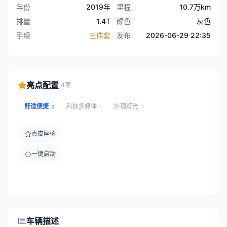
年份
2019年
里程
10.7万km
排量
1.4T
颜色
灰色
手续
三件套
发布
2026-06-29 22:35
亮点配置
4项
舒适便捷
科技多媒体
外观灯光
2
1
1
真皮座椅
一键启动
车辆描述