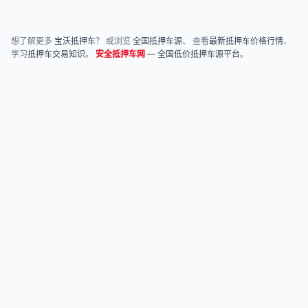
想了解更多
宝沃抵押车
？ 或浏览
全国抵押车源
、 查看
最新抵押车价格行情
、
学习
抵押车交易知识
。
安全抵押车网
—
全国低价抵押车源平台
。