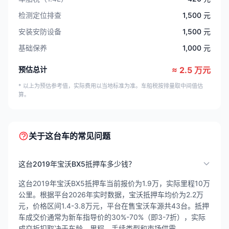
检测定位排查
1,500 元
安装安防设备
1,500 元
基础保养
1,000 元
预估总计
≈ 2.5 万元
* 以上为预估参考值，实际费用以当地标准为准。车船税按排量取中间值估
算。
关于这台车的常见问题
这台2019年宝沃BX5抵押车多少钱？
这台2019年宝沃BX5抵押车当前报价为1.9万，实际里程10万
公里。根据平台2026年实时数据，宝沃抵押车均价为2.2万
元，价格区间1.4-3.8万元，平台在售宝沃车源共43台。抵押
车成交价通常为新车指导价的30%-70%（即3-7折），实际
成交折扣取决于车龄、里程、手续类型和市场供需。