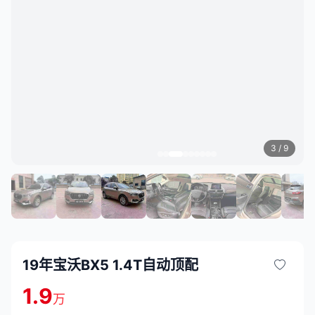
3
/ 9
19年宝沃BX5 1.4T自动顶配
1.9
万