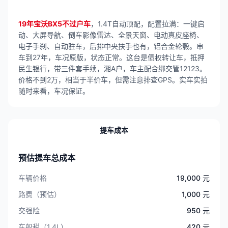
19年宝沃BX5不过户车
，1.4T自动顶配，配置拉满：一键启
动、大屏导航、倒车影像雷达、全景天窗、电动真皮座椅、
电子手刹、自动驻车，后排中央扶手也有，铝合金轮毂。审
车到27年，车况原版，状态正常。这台是债权转让车，抵押
民生银行，带三件套手续，湘A户，车主配合绑交管12123。
价格不到2万，相当于半价车，但需注意排查GPS。实车实拍
随时来看，车况保证。
提车成本
预估提车总成本
车辆价格
19,000 元
路费（预估）
1,000 元
交强险
950 元
车船税（1.4L）
420 元