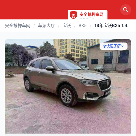
安全抵押车网
/
车源大厅
/
宝沃
/
BX5
/
19年宝沃BX5 1.4T自动顶配
快速了解