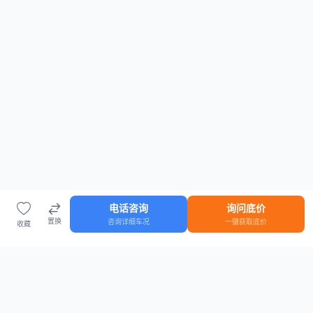
电话咨询
询问底价
置换
咨询详细车况
一键获取底价
收藏
首页
车源
知识
登录
车源浏览
知识指南
安全抵押车网首页
抵押车知识大全
全国抵押车源