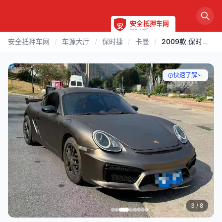
安全抵押车网
/
车源大厅
/
保时捷
/
卡曼
/
2009款 保时捷 卡曼 | 漳州
快速了解
3
/ 8