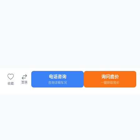
电话咨询
询问底价
置换
咨询详细车况
一键获取底价
收藏
首页
车源
知识
登录
车源浏览
知识指南
安全抵押车网首页
抵押车知识大全
全国抵押车源
抵押车市场数据
抵押车市场分析报告
置换/回收估值工具