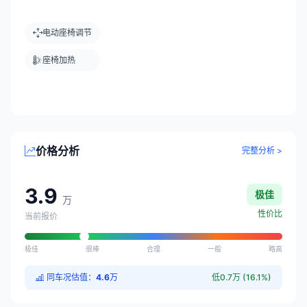
电动座椅调节
座椅加热
价格分析
完整分析 >
3.9
极佳
万
性价比
当前报价
极佳
很棒
合理
一般
略高
同车况估值：
4.6
万
低0.7万 (16.1%)