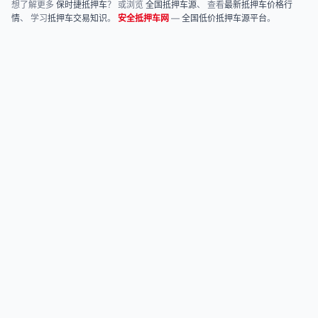
想了解更多
保时捷抵押车
？ 或浏览
全国抵押车源
、 查看
最新抵押车价格行
情
、 学习
抵押车交易知识
。
安全抵押车网
—
全国低价抵押车源平台
。