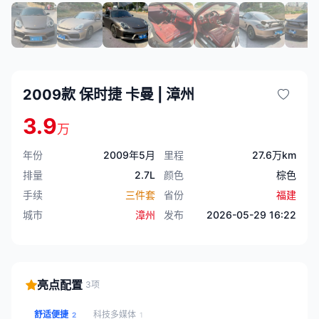
2009款 保时捷 卡曼 | 漳州
3.9
万
年份
2009年5月
里程
27.6万km
排量
2.7L
颜色
棕色
手续
三件套
省份
福建
城市
漳州
发布
2026-05-29 16:22
亮点配置
3项
舒适便捷
科技多媒体
2
1