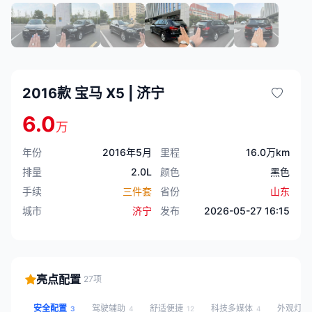
2016款 宝马 X5 | 济宁
6.0
万
年份
2016年5月
里程
16.0万km
排量
2.0L
颜色
黑色
手续
三件套
省份
山东
城市
济宁
发布
2026-05-27 16:15
亮点配置
27项
安全配置
驾驶辅助
舒适便捷
科技多媒体
外观灯
3
4
12
4