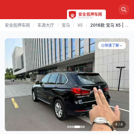
安全抵押车网
/
车源大厅
/
宝马
/
X5
/
2016款 宝马 X5 | 济宁
快速了解
4
/ 6