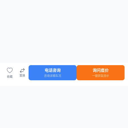
电话咨询
询问底价
置换
咨询详细车况
一键获取底价
收藏
首页
车源
知识
登录
车源浏览
知识指南
安全抵押车网首页
抵押车知识大全
全国抵押车源
抵押车市场数据
抵押车市场分析报告
置换/回收估值工具