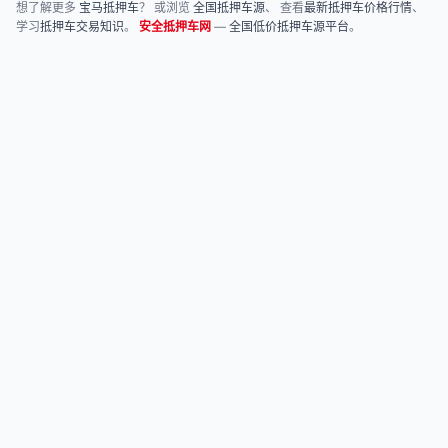
想了解更多
宝马抵押车
？ 或浏览
全国抵押车源
、 查看
最新抵押车价格行情
、
学习
抵押车交易知识
。
安全抵押车网
—
全国低价抵押车源平台
。