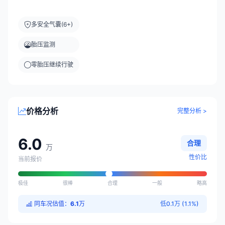
多安全气囊(6+)
胎压监测
零胎压继续行驶
价格分析
完整分析 >
6.0
合理
万
性价比
当前报价
极佳
很棒
合理
一般
略高
同车况估值：
6.1
万
低0.1万 (1.1%)