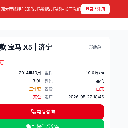
车源大厅
抵押车知识
市场数据
市场报告
关于我们
登录 / 注册
款 宝马 X5 | 济宁
收藏
万
2014年10月
里程
19.6万km
3.0L
颜色
黑色
三件套
省份
山东
东营
发布
2026-05-27 18:45
电话咨询
加微信看实车