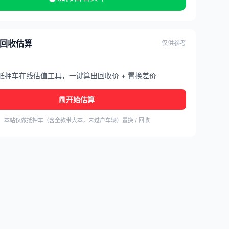
/ 回收估算
仅供参考
抵押车在线估值工具，一键算出回收价 + 置换差价
开始估算
本站仅做抵押车（含全款带大本，未过户车辆）置换 / 回收