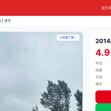
首页
5 | 济宁
快速了解
2014
4.9
年份
排量
手续
城市