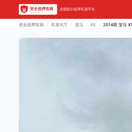
全国低价抵押车源平台
安全抵押车网
/
车源大厅
/
宝马
/
X5
/
2014款 宝马 X