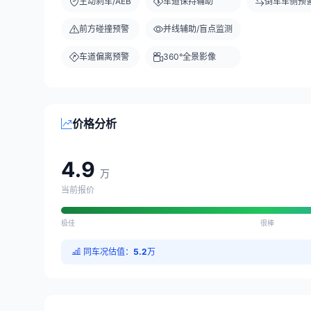
主动刹车/AEB
车道保持辅助
倒车车侧预
前方碰撞预警
并线辅助/盲点监测
车道偏离预警
360°全景影像
价格分析
4.9
万
当前报价
极佳
很棒
同车况估值：
5.2
万