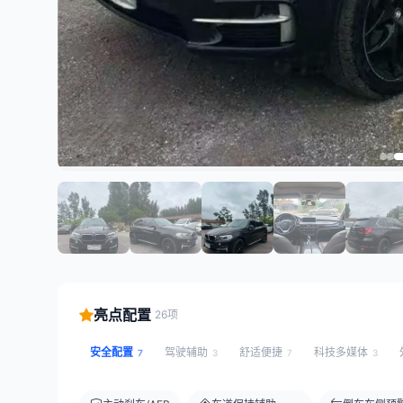
亮点配置
26项
安全配置
驾驶辅助
舒适便捷
科技多媒体
7
3
7
3