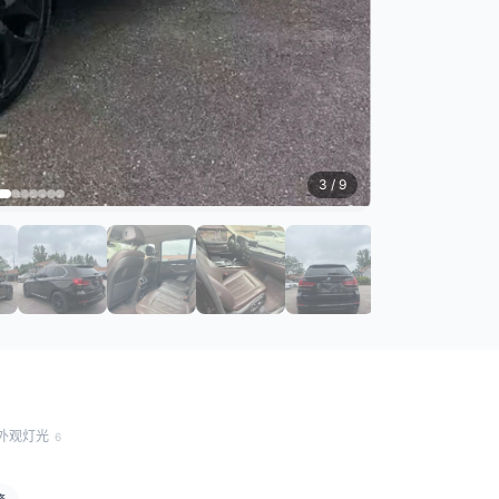
3
/ 9
外观灯光
6