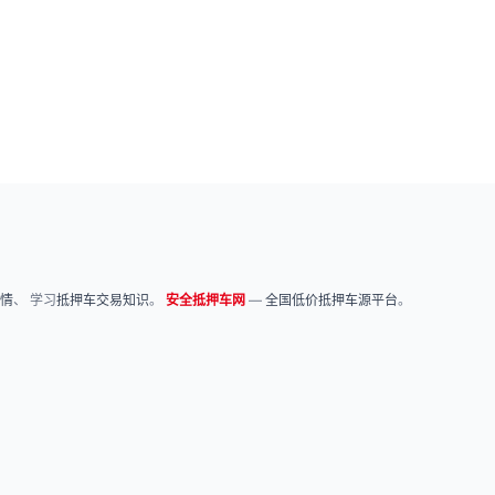
情
、 学习
抵押车交易知识
。
安全抵押车网
—
全国低价抵押车源平台
。