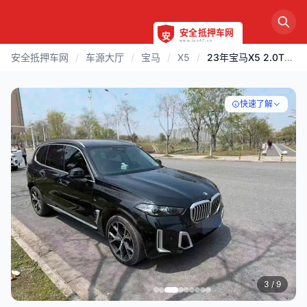
安全抵押车网
/
车源大厅
/
宝马
/
X5
/
23年宝马X5 2.0T顶配
快速了解
4
/ 9