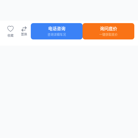
电话咨询
询问底价
置换
咨询详细车况
一键获取底价
收藏
首页
车源
知识
登录
车源浏览
知识指南
安全抵押车网首页
抵押车知识大全
全国抵押车源
抵押车市场数据
抵押车市场分析报告
置换/回收估值工具
关于我们
联系方式
平台介绍
电话：15063795962
隐私政策
微信：cheboshi6789
用户协议
法律声明