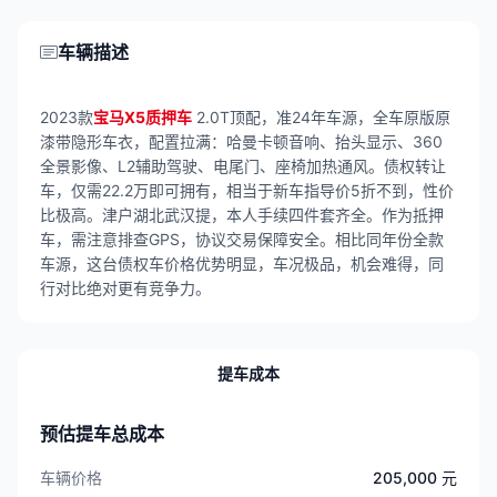
车辆描述
2023款
宝马X5质押车
2.0T顶配，准24年车源，全车原版原
漆带隐形车衣，配置拉满：哈曼卡顿音响、抬头显示、360
全景影像、L2辅助驾驶、电尾门、座椅加热通风。债权转让
车，仅需22.2万即可拥有，相当于新车指导价5折不到，性价
比极高。津户湖北武汉提，本人手续四件套齐全。作为抵押
车，需注意排查GPS，协议交易保障安全。相比同年份全款
车源，这台债权车价格优势明显，车况极品，机会难得，同
行对比绝对更有竞争力。
提车成本
预估提车总成本
车辆价格
205,000 元