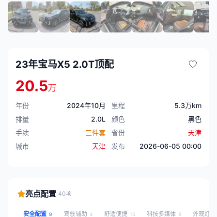
23年宝马X5 2.0T顶配
20.5
万
年份
2024年10月
里程
5.3万km
排量
2.0L
颜色
黑色
手续
三件套
省份
天津
城市
天津
发布
2026-06-05 00:00
亮点配置
40项
安全配置
驾驶辅助
舒适便捷
科技多媒体
外观灯
9
4
15
8