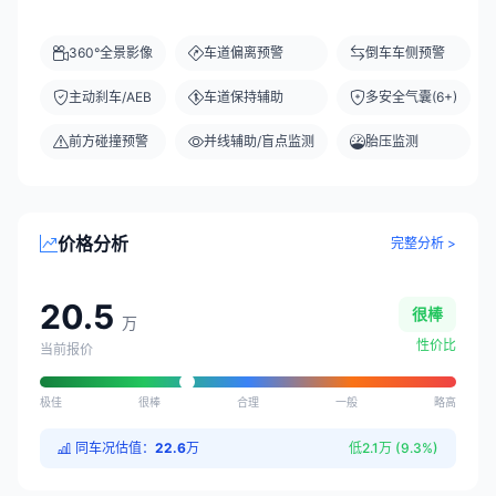
360°全景影像
车道偏离预警
倒车车侧预警
主动刹车/AEB
车道保持辅助
多安全气囊(6+)
前方碰撞预警
并线辅助/盲点监测
胎压监测
价格分析
完整分析 >
20.5
很棒
万
性价比
当前报价
极佳
很棒
合理
一般
略高
同车况估值：
22.6
万
低2.1万 (9.3%)