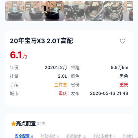
20年宝马X3 2.0T高配
6.1
万
年份
2020年2月
里程
9.9万km
排量
2.0L
颜色
黑色
手续
三件套
省份
重庆
城市
重庆
发布
2026-05-16 21:48
亮点配置
34项
安全配置
驾驶辅助
舒适便捷
科技多媒体
外观灯
6
5
12
7