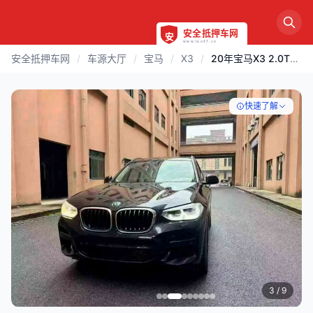
安全抵押车网
/
车源大厅
/
宝马
/
X3
/
20年宝马X3 2.0T高配
快速了解
3
/ 9