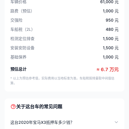
车辆价格
61,000 元
路费（预估）
1,000 元
交强险
950 元
车船税（2L）
480 元
检测定位排查
1,500 元
安装安防设备
1,500 元
基础保养
1,000 元
预估总计
≈ 6.7 万元
* 以上为预估参考值，实际费用以当地标准为准。车船税按排量取中间值估
算。
关于这台车的常见问题
这台2020年宝马X3抵押车多少钱？