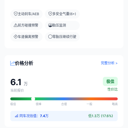
主动刹车/AEB
多安全气囊(6+)
前方碰撞预警
胎压监测
车道偏离预警
零胎压继续行驶
价格分析
完整分析 >
6.1
极佳
万
性价比
当前报价
极佳
很棒
合理
一般
略高
同车况估值：
7.4
万
低1.3万 (17.6%)