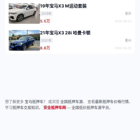
19年宝马X3 M运动套装
2019年
重庆
5.5万
2026-08-02
21年宝马X3 28i 哈曼卡顿
2021年
衢州
8.8万
2026-08-01
想了解更多
宝马抵押车
？ 或浏览
全国抵押车源
、 查看
最新抵押车价格行情
、
学习
抵押车交易知识
。
安全抵押车网
—
全国低价抵押车源平台
。