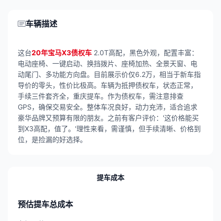
车辆描述
这台
20年宝马X3债权车
2.0T高配，黑色外观，配置丰富：
电动座椅、一键启动、换挡拨片、座椅加热、全景天窗、电
动尾门、多功能方向盘。目前展示价仅6.2万，相当于新车指
导价的零头，性价比极高。车辆为抵押债权车，状态正常，
手续三件套齐全，重庆提车。作为债权车，需注意排查
GPS，确保交易安全。整体车况良好，动力充沛，适合追求
豪华品牌又预算有限的朋友。之前有客户评价：'这价格能买
到X3高配，值了。'理性来看，需谨慎，但手续清晰、价格到
位，是捡漏的好选择。
提车成本
预估提车总成本