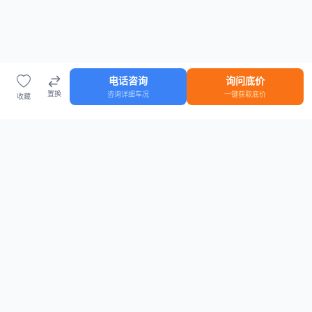
电话咨询
询问底价
置换
咨询详细车况
一键获取底价
收藏
首页
车源
知识
登录
车源浏览
知识指南
安全抵押车网首页
抵押车知识大全
全国抵押车源
抵押车市场数据
抵押车市场分析报告
置换/回收估值工具
关于我们
联系方式
平台介绍
电话：15063795962
隐私政策
微信：cheboshi6789
用户协议
法律声明