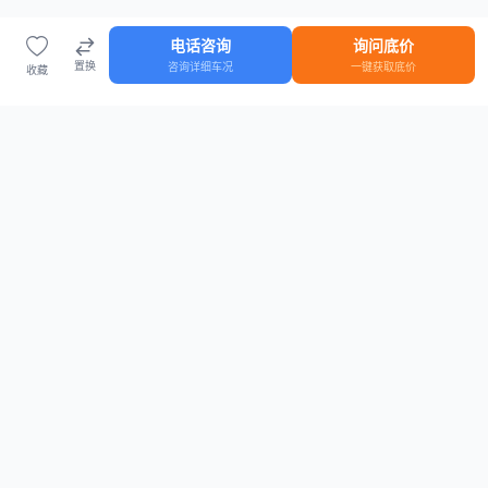
电话咨询
询问底价
置换
咨询详细车况
一键获取底价
收藏
首页
车源
知识
登录
车源浏览
知识指南
安全抵押车网首页
抵押车知识大全
全国抵押车源
抵押车市场数据
抵押车市场分析报告
置换/回收估值工具
关于我们
联系方式
平台介绍
电话：15063795962
隐私政策
微信：cheboshi6789
用户协议
法律声明
安全抵押车网
—
全国低价抵押车源平台
， 为您提供全国一手抵押车源、价格