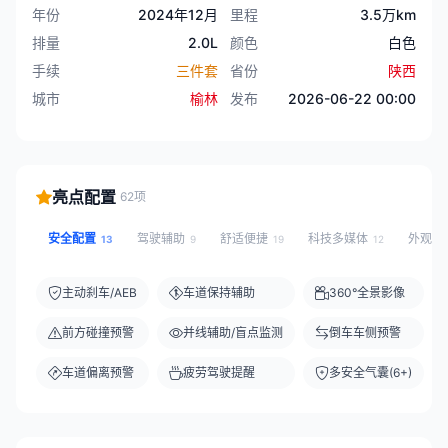
年份
2024年12月
里程
3.5万km
排量
2.0L
颜色
白色
手续
三件套
省份
陕西
城市
榆林
发布
2026-06-22 00:00
亮点配置
62项
安全配置
驾驶辅助
舒适便捷
科技多媒体
外观灯
13
9
19
12
主动刹车/AEB
车道保持辅助
360°全景影像
前方碰撞预警
并线辅助/盲点监测
倒车车侧预警
车道偏离预警
疲劳驾驶提醒
多安全气囊(6+)