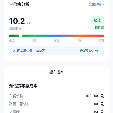
价格分析
完整分析 >
10.2
极佳
万
性价比
当前报价
极佳
很棒
合理
一般
略高
同车况估值：
13.2
万
低3万 (22.7%)
提车成本
预估提车总成本
车辆价格
102,000 元
路费（预估）
1,000 元
交强险
950 元