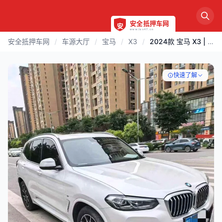
安全抵押车网
/
车源大厅
/
宝马
/
X3
/
2024款 宝马 X3 | 渭南
快速了解