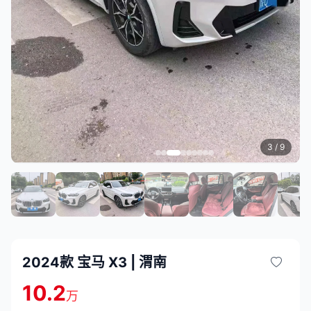
3
/ 9
2024款 宝马 X3 | 渭南
10.2
万