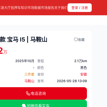
车源大厅
抵押车知识
市场数据
市场报告
关于我们
登录 / 注册
款 宝马 I5 | 马鞍山
收藏
2
万
2025年10月
里程
2.1万km
-
颜色
黑色
三件套
省份
安徽
马鞍山
发布
2026-05-28 13:09
电话咨询
加微信看实车