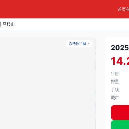
首页
 | 马鞍山
快速了解
2025
14.
年份
排量
手续
城市