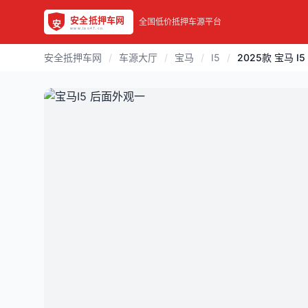
全国低价抵押车源平台
安全抵押车网
/
车源大厅
/
宝马
/
I5
/
2025款 宝马 I5