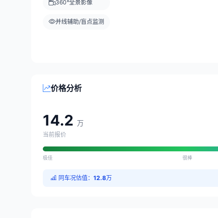
360°全景影像
并线辅助/盲点监测
价格分析
14.2
万
当前报价
极佳
很棒
同车况估值：
12.8
万