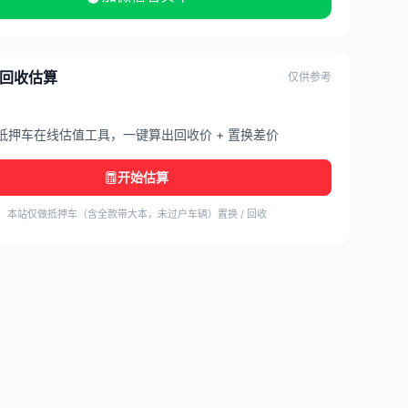
/ 回收估算
仅供参考
抵押车在线估值工具，一键算出回收价 + 置换差价
开始估算
本站仅做抵押车（含全款带大本，未过户车辆）置换 / 回收