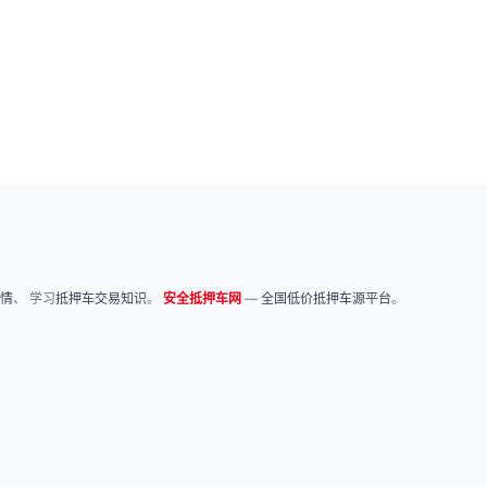
情
、 学习
抵押车交易知识
。
安全抵押车网
—
全国低价抵押车源平台
。