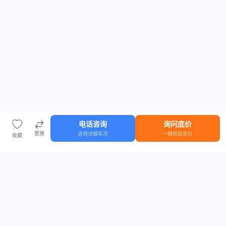
电话咨询
询问底价
置换
咨询详细车况
一键获取底价
收藏
首页
车源
知识
登录
车源浏览
知识指南
安全抵押车网首页
抵押车知识大全
全国抵押车源
抵押车市场数据
抵押车市场分析报告
置换/回收估值工具