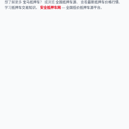
想了解更多
宝马抵押车
？ 或浏览
全国抵押车源
、 查看
最新抵押车价格行情
、
学习
抵押车交易知识
。
安全抵押车网
—
全国低价抵押车源平台
。