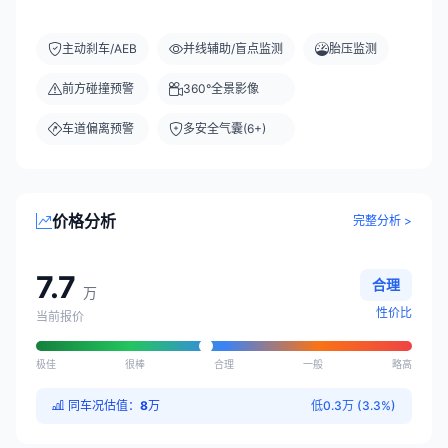
主动刹车/AEB
并线辅助/盲点监测
胎压监测
前方碰撞预警
360°全景影像
车道偏离预警
多安全气囊(6+)
价格分析
完整分析 >
7.7
合理
万
性价比
当前报价
极佳
很棒
合理
一般
略高
同车况估值：
8
万
低0.3万 (3.3%)