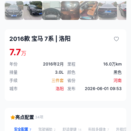
2016款 宝马 7系 | 洛阳
7.7
万
年份
2016年2月
里程
16.0万km
排量
3.0L
颜色
黑色
手续
三件套
省份
河南
城市
洛阳
发布
2026-06-01 09:53
亮点配置
34项
安全配置
驾驶辅助
舒适便捷
科技多媒体
外观灯光
7
2
14
7