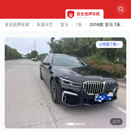
安全抵押车网
/
车源大厅
/
宝马
/
7系
/
2016款 宝马 7系 | 洛阳
快速了解
3
/ 7