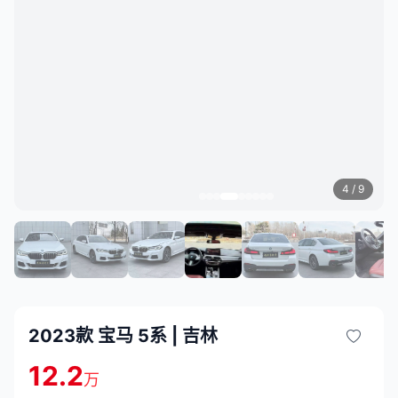
4
/ 9
2023款 宝马 5系 | 吉林
12.2
万