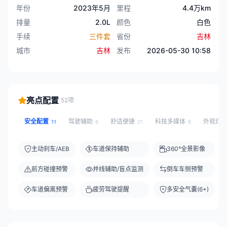
年份
2023年5月
里程
4.4万km
排量
2.0L
颜色
白色
手续
三件套
省份
吉林
城市
吉林
发布
2026-05-30 10:58
亮点配置
52项
安全配置
驾驶辅助
舒适便捷
科技多媒体
外观灯
11
6
21
8
主动刹车/AEB
车道保持辅助
360°全景影像
前方碰撞预警
并线辅助/盲点监测
倒车车侧预警
车道偏离预警
疲劳驾驶提醒
多安全气囊(6+)