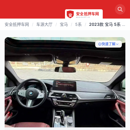
安全抵押车网
/
车源大厅
/
宝马
/
5系
/
2023款 宝马 5系 | 吉林
快速了解