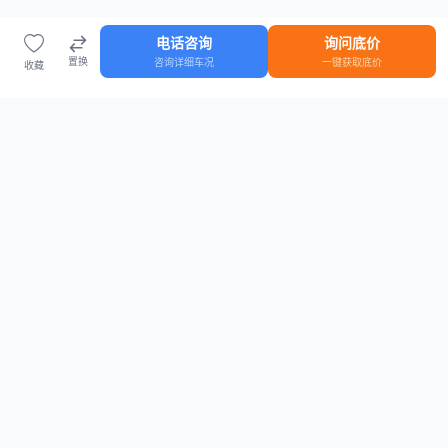
电话咨询
询问底价
置换
咨询详细车况
一键获取底价
收藏
首页
车源
知识
登录
车源浏览
知识指南
安全抵押车网首页
抵押车知识大全
全国抵押车源
抵押车市场数据
抵押车市场分析报告
置换/回收估值工具
关于我们
联系方式
平台介绍
电话：15063795962
隐私政策
微信：cheboshi6789
用户协议
法律声明
安全抵押车网
—
全国低价抵押车源平台
， 为您提供全国一手抵押车源、价格