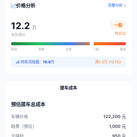
价格分析
完整分析 >
12.2
一般
万
性价比
当前报价
极佳
很棒
合理
一般
略高
同车况估值：
10.9
万
高1.3万 (12.1%)
提车成本
预估提车总成本
车辆价格
122,200 元
路费（预估）
1,000 元
交强险
950 元