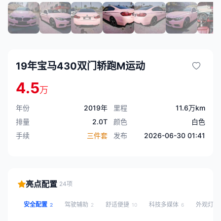
19年宝马430双门轿跑M运动
4.5
万
年份
2019年
里程
11.6万km
排量
2.0T
颜色
白色
手续
三件套
发布
2026-06-30 01:41
亮点配置
24项
安全配置
驾驶辅助
舒适便捷
科技多媒体
外观灯光
2
2
10
6