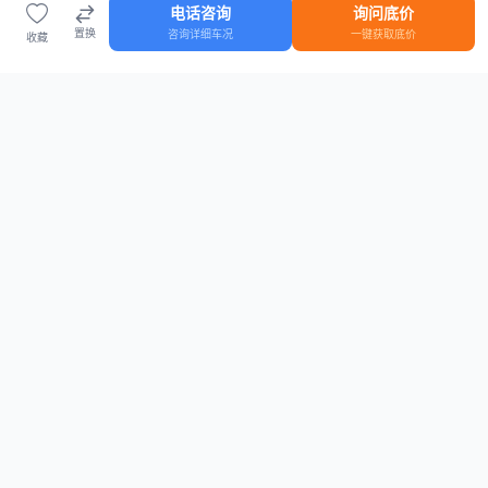
电话咨询
询问底价
置换
咨询详细车况
一键获取底价
收藏
首页
车源
知识
登录
车源浏览
知识指南
安全抵押车网首页
抵押车知识大全
全国抵押车源
抵押车市场数据
抵押车市场分析报告
置换/回收估值工具
关于我们
联系方式
平台介绍
电话：15063795962
隐私政策
微信：cheboshi6789
用户协议
法律声明
安全抵押车网
—
全国低价抵押车源平台
， 为您提供全国一手抵押车源、价格
行情、车源真实图片、债权转让风控指南。 想找
全国抵押车
？ 上
安全抵押车
网
。