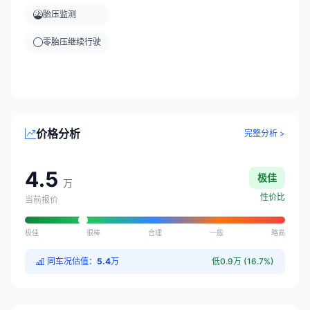
胎压监测
零胎压继续行驶
价格分析
完整分析 >
4.5
极佳
万
性价比
当前报价
极佳
很棒
合理
一般
略高
同车况估值：
5.4
万
低0.9万 (16.7%)