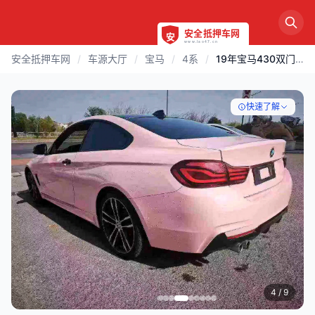
安全抵押车网
/
车源大厅
/
宝马
/
4系
/
19年宝马430双门轿跑M运动
快速了解
5
/ 9