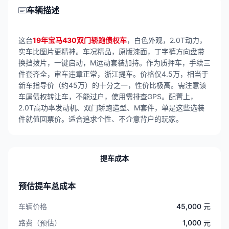
车辆描述
这台
19年宝马430双门轿跑债权车
，白色外观，2.0T动力，
实车比图片更精神。车况精品，原版漆面，丁字裤方向盘带
换挡拨片，一键启动，M运动套装加持。作为质押车，手续三
件套齐全，审车违章正常，浙江提车。价格仅4.5万，相当于
新车指导价（约45万）的十分之一，性价比极高。需注意该
车属债权转让车，不能过户，使用需排查GPS。配置上，
2.0T高功率发动机、双门轿跑造型、M套件，单是这些选装
件就值回票价。适合追求个性、不介意背户的玩家。
提车成本
预估提车总成本
车辆价格
45,000 元
路费（预估）
1,000 元