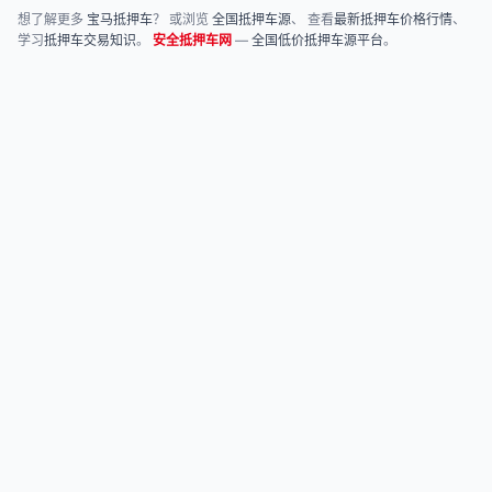
想了解更多
宝马抵押车
？ 或浏览
全国抵押车源
、 查看
最新抵押车价格行情
、
学习
抵押车交易知识
。
安全抵押车网
—
全国低价抵押车源平台
。