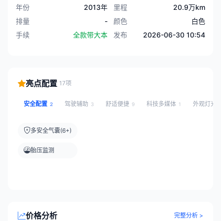
年份
2013年
里程
20.9万km
排量
-
颜色
白色
手续
全款带大本
发布
2026-06-30 10:54
亮点配置
17项
安全配置
驾驶辅助
舒适便捷
科技多媒体
外观灯光
2
3
9
1
多安全气囊(6+)
胎压监测
价格分析
完整分析 >