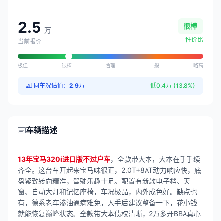
2.5
很棒
万
性价比
当前报价
极佳
很棒
合理
一般
略高
同车况估值：
2.9
万
低0.4万 (13.8%)
车辆描述
13年宝马320i进口版不过户车
，全款带大本，大本在手手续
齐全。这台车开起来宝马味很正，2.0T+8AT动力响应快，底
盘紧致转向精准，驾驶乐趣十足。配置有新款电子档、天
窗、自动大灯和记忆座椅，车况极品，内外成色好。缺点也
有，德系老车渗油通病难免，入手后建议整备一下，花小钱
就能恢复巅峰状态。全款带大本债权清晰，2万多开BBA真心