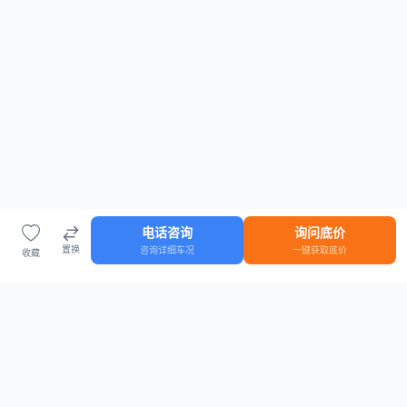
电话咨询
询问底价
置换
咨询详细车况
一键获取底价
收藏
首页
车源
知识
登录
车源浏览
知识指南
安全抵押车网首页
抵押车知识大全
全国抵押车源
抵押车市场数据
抵押车市场分析报告
置换/回收估值工具