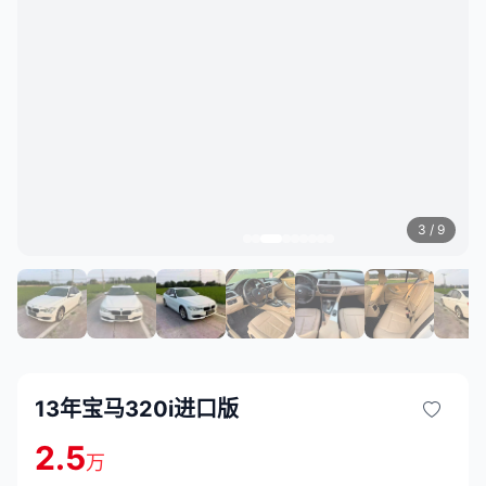
3
/ 9
13年宝马320i进口版
2.5
万