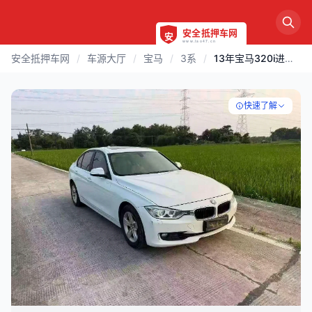
安全抵押车网
/
车源大厅
/
宝马
/
3系
/
13年宝马320i进口版
快速了解