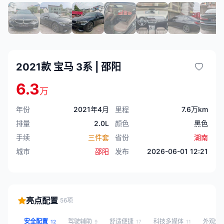
2021款 宝马 3系 | 邵阳
6.3
万
年份
2021年4月
里程
7.6万km
排量
2.0L
颜色
黑色
手续
三件套
省份
湖南
城市
邵阳
发布
2026-06-01 12:21
亮点配置
56项
安全配置
驾驶辅助
舒适便捷
科技多媒体
外观灯
12
9
17
11