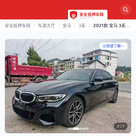
安全抵押车网
/
车源大厅
/
宝马
/
3系
/
2021款 宝马 3系 | 邵阳
快速了解
3
/ 7