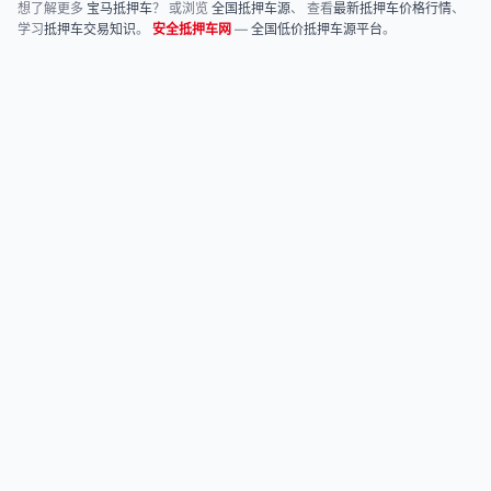
想了解更多
宝马抵押车
？ 或浏览
全国抵押车源
、 查看
最新抵押车价格行情
、
学习
抵押车交易知识
。
安全抵押车网
—
全国低价抵押车源平台
。