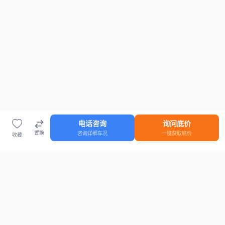
电话咨询
询问底价
置换
咨询详细车况
一键获取底价
收藏
首页
车源
知识
登录
车源浏览
知识指南
安全抵押车网首页
抵押车知识大全
全国抵押车源
抵押车市场数据
抵押车市场分析报告
置换/回收估值工具