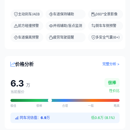
主动刹车/AEB
车道保持辅助
360°全景影像
前方碰撞预警
并线辅助/盲点监测
倒车车侧预警
车道偏离预警
疲劳驾驶提醒
多安全气囊(6+)
价格分析
完整分析 >
6.3
很棒
万
性价比
当前报价
极佳
很棒
合理
一般
略高
同车况估值：
6.9
万
低0.6万 (8.1%)