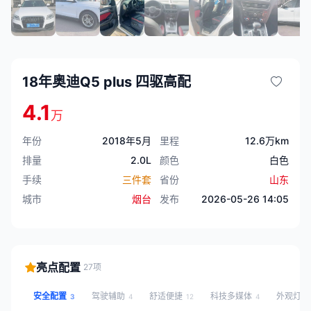
18年奥迪Q5 plus 四驱高配
4.1
万
年份
2018年5月
里程
12.6万km
排量
2.0L
颜色
白色
手续
三件套
省份
山东
城市
烟台
发布
2026-05-26 14:05
亮点配置
27项
安全配置
驾驶辅助
舒适便捷
科技多媒体
外观灯
3
4
12
4