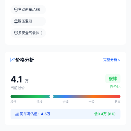
主动刹车/AEB
胎压监测
多安全气囊(6+)
价格分析
完整分析 >
4.1
很棒
万
性价比
当前报价
极佳
很棒
合理
一般
略高
同车况估值：
4.5
万
低0.4万 (8%)