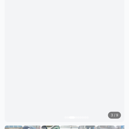
3
/ 9