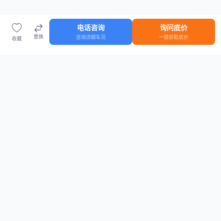
电话咨询
询问底价
置换
咨询详细车况
一键获取底价
收藏
首页
车源
知识
登录
车源浏览
知识指南
安全抵押车网首页
抵押车知识大全
全国抵押车源
抵押车市场数据
抵押车市场分析报告
置换/回收估值工具
关于我们
联系方式
平台介绍
电话：15063795962
隐私政策
微信：cheboshi6789
用户协议
法律声明