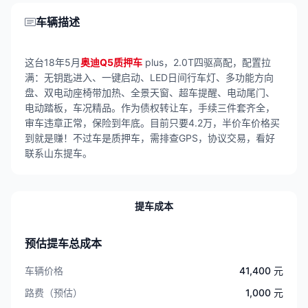
车辆描述
这台18年5月
奥迪Q5质押车
plus，2.0T四驱高配，配置拉
满：无钥匙进入、一键启动、LED日间行车灯、多功能方向
盘、双电动座椅带加热、全景天窗、超车提醒、电动尾门、
电动踏板，车况精品。作为债权转让车，手续三件套齐全，
审车违章正常，保险到年底。目前只要4.2万，半价车价格买
到就是赚！不过车是质押车，需排查GPS，协议交易，看好
联系山东提车。
提车成本
预估提车总成本
车辆价格
41,400 元
路费（预估）
1,000 元