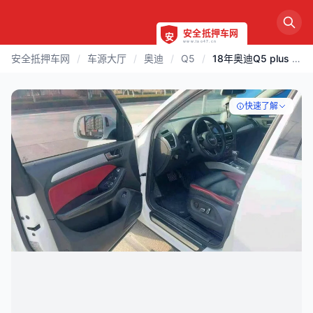
安全抵押车网
/
车源大厅
/
奥迪
/
Q5
/
18年奥迪Q5 plus 四驱高配
快速了解