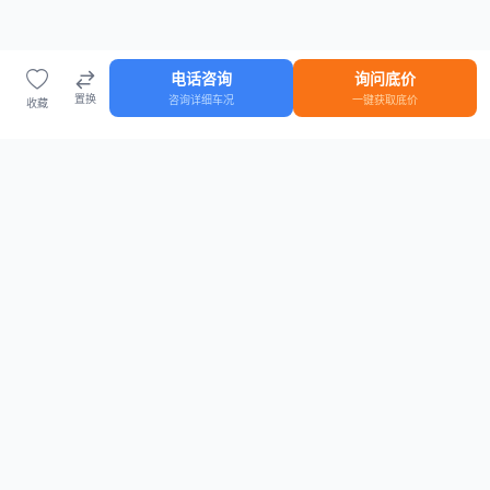
电话咨询
询问底价
置换
咨询详细车况
一键获取底价
收藏
首页
车源
知识
登录
车源浏览
知识指南
安全抵押车网首页
抵押车知识大全
全国抵押车源
抵押车市场数据
抵押车市场分析报告
置换/回收估值工具
关于我们
联系方式
平台介绍
电话：15063795962
隐私政策
微信：cheboshi6789
用户协议
法律声明