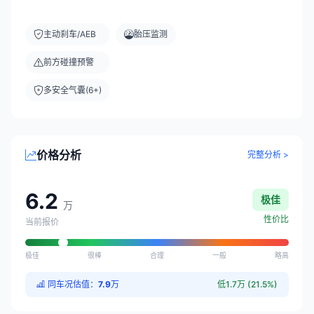
主动刹车/AEB
胎压监测
前方碰撞预警
多安全气囊(6+)
价格分析
完整分析 >
6.2
极佳
万
性价比
当前报价
极佳
很棒
合理
一般
略高
同车况估值：
7.9
万
低1.7万 (21.5%)