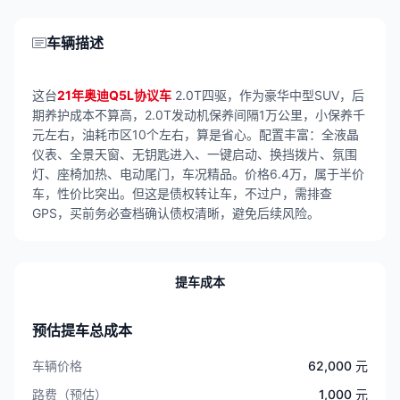
车辆描述
这台
21年奥迪Q5L协议车
2.0T四驱，作为豪华中型SUV，后
期养护成本不算高，2.0T发动机保养间隔1万公里，小保养千
元左右，油耗市区10个左右，算是省心。配置丰富：全液晶
仪表、全景天窗、无钥匙进入、一键启动、换挡拨片、氛围
灯、座椅加热、电动尾门，车况精品。价格6.4万，属于半价
车，性价比突出。但这是债权转让车，不过户，需排查
GPS，买前务必查档确认债权清晰，避免后续风险。
提车成本
预估提车总成本
车辆价格
62,000 元
路费（预估）
1,000 元