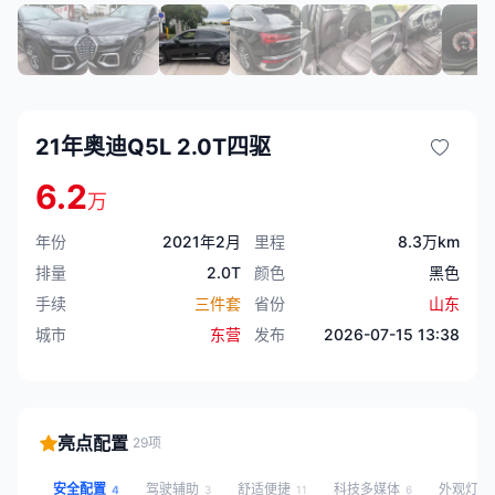
21年奥迪Q5L 2.0T四驱
6.2
万
年份
2021年2月
里程
8.3万km
排量
2.0T
颜色
黑色
手续
三件套
省份
山东
城市
东营
发布
2026-07-15 13:38
亮点配置
29项
安全配置
驾驶辅助
舒适便捷
科技多媒体
外观灯光
4
3
11
6