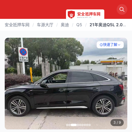
安全抵押车网
/
车源大厅
/
奥迪
/
Q5
/
21年奥迪Q5L 2.0T四驱
快速了解
3
/ 9