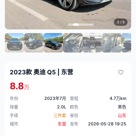
3
/ 9
2023款 奥迪 Q5 | 东营
8.8
万
年份
2023年7月
里程
4.7万km
排量
2.0L
颜色
黑色
手续
三件套
省份
山东
城市
东营
发布
2026-05-28 19:25