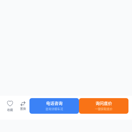
电话咨询
询问底价
置换
咨询详细车况
一键获取底价
收藏
首页
车源
知识
登录
车源浏览
知识指南