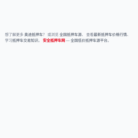
想了解更多
奥迪抵押车
？ 或浏览
全国抵押车源
、 查看
最新抵押车价格行情
、
学习
抵押车交易知识
。
安全抵押车网
—
全国低价抵押车源平台
。