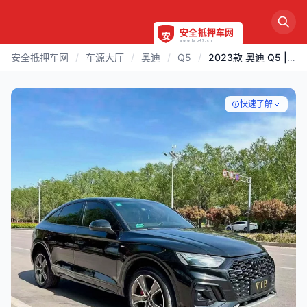
安全抵押车网
/
车源大厅
/
奥迪
/
Q5
/
2023款 奥迪 Q5 | 东营
快速了解