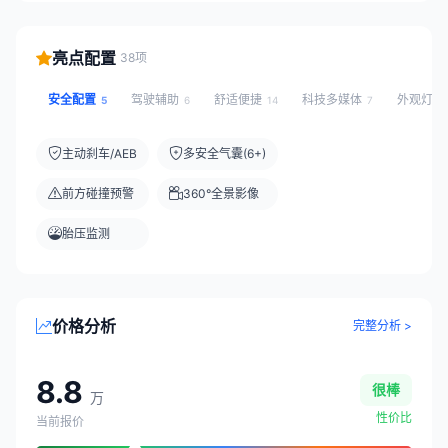
亮点配置
38项
安全配置
驾驶辅助
舒适便捷
科技多媒体
外观灯光
5
6
14
7
主动刹车/AEB
多安全气囊(6+)
前方碰撞预警
360°全景影像
胎压监测
价格分析
完整分析 >
8.8
很棒
万
性价比
当前报价