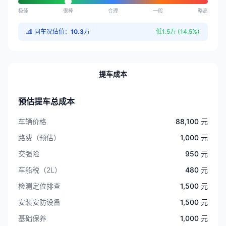
极佳
很棒
合理
一般
略高
同车况估值：
10.3
万
低1.5万 (14.5%)
提车成本
预估提车总成本
车辆价格
88,100 元
路费（预估）
1,000 元
交强险
950 元
车船税（2L）
480 元
检测定位排查
1,500 元
安装安防设备
1,500 元
基础保养
1,000 元