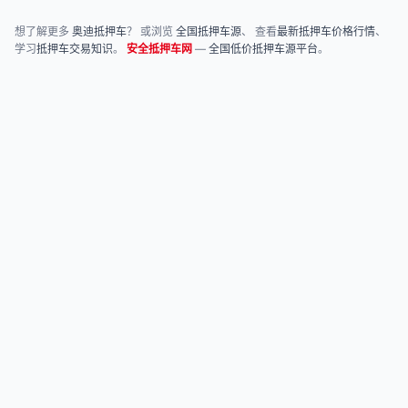
想了解更多
奥迪抵押车
？ 或浏览
全国抵押车源
、 查看
最新抵押车价格行情
、
学习
抵押车交易知识
。
安全抵押车网
—
全国低价抵押车源平台
。