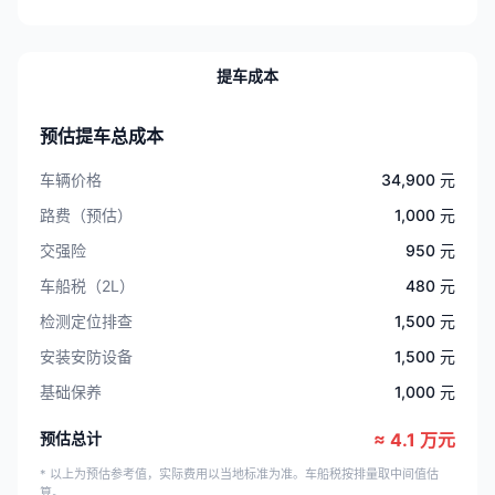
提车成本
预估提车总成本
车辆价格
34,900 元
路费（预估）
1,000 元
交强险
950 元
车船税（2L）
480 元
检测定位排查
1,500 元
安装安防设备
1,500 元
基础保养
1,000 元
预估总计
≈ 4.1 万元
* 以上为预估参考值，实际费用以当地标准为准。车船税按排量取中间值估
算。