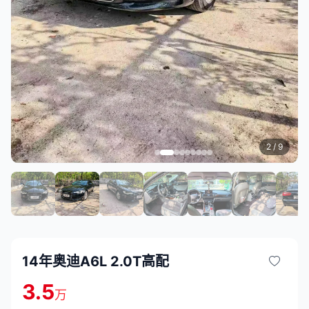
3
/ 9
14年奥迪A6L 2.0T高配
3.5
万