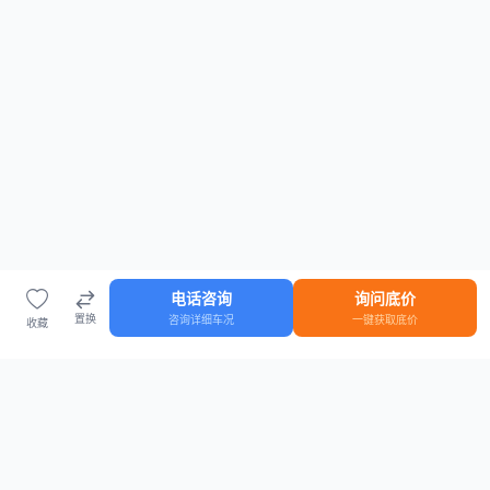
电话咨询
询问底价
置换
咨询详细车况
一键获取底价
收藏
首页
车源
知识
登录
车源浏览
知识指南
安全抵押车网首页
抵押车知识大全
全国抵押车源
抵押车市场数据
抵押车市场分析报告