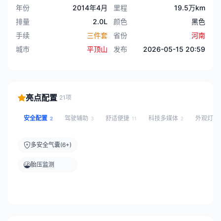
年份
2014年4月
里程
19.5万km
排量
2.0L
颜色
黑色
手续
三件套
省份
河南
城市
平顶山
发布
2026-05-15 20:59
亮点配置
21项
安全配置
驾驶辅助
舒适便捷
科技多媒体
外观灯光
2
3
11
2
多安全气囊(6+)
胎压监测