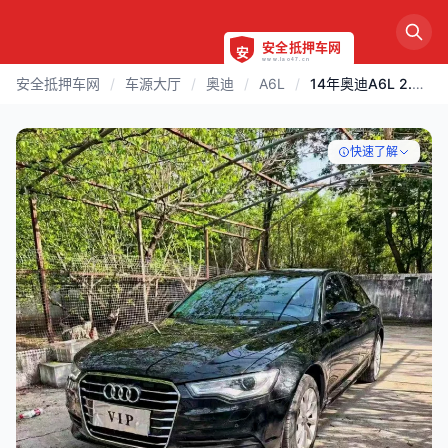
安全抵押车网
/
车源大厅
/
奥迪
/
A6L
/
14年奥迪A6L 2.0T高配
快速了解