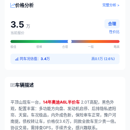
价格分析
完整分析 >
3.5
合理
万
性价比
当前报价
极佳
很棒
合理
一般
略高
同车况估值：
3.4
万
高0.1万 (2.6%)
车辆描述
平顶山现车一台，
14年奥迪A6L半价车
2.0T高配，黑色外
观，配置丰富：多功能方向盘、发动机启停、后排隐私遮阳
帘、天窗。车况极品，内外成色新，保险审车正常，豫户河
南提。债权转让车，价格仅3.6万，同款全款车至少贵一倍。
协议交易，需排查GPS，手续齐全，感兴趣联系。