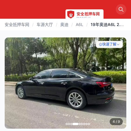
安全抵押车网
/
车源大厅
/
奥迪
/
A6L
/
19年奥迪A6L 2.0T豪华雅致版
快速了解
4
/ 9