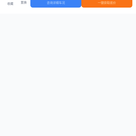
置换
咨询详细车况
一键获取底价
收藏
首页
车源
知识
登录
车源浏览
知识指南
安全抵押车网首页
抵押车知识大全
全国抵押车源
抵押车市场数据
抵押车市场分析报告
置换/回收估值工具
关于我们
联系方式
平台介绍
电话：15063795962
隐私政策
微信：cheboshi6789
用户协议
法律声明
安全抵押车网
—
全国低价抵押车源平台
， 为您提供全国一手抵押车源、价格
行情、车源真实图片、债权转让风控指南。 想找
全国抵押车
？ 上
安全抵押车
网
。