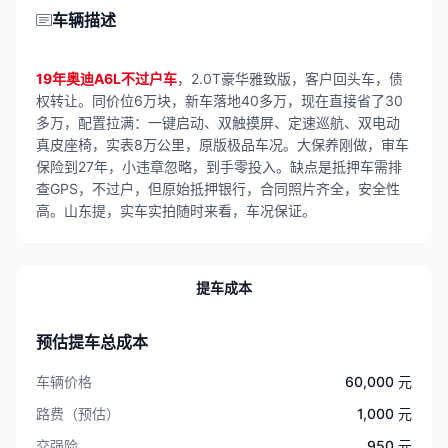
车辆描述
19年奥迪A6L不过户车
，2.0T豪华雅致版，客户回头车，债
权转让。同价位6万块，新车落地40多万，现在直接省了30
多万，配置拉满：一键启动、双触摸屏、定速巡航、双电动
真皮座椅，实表8万公里，原版极品车况。大保养刚做，审车
保险到27年，小违章忽略，到手零投入。缺点是抵押车需排
查GPS，不过户，但原始抵押银行，合同照片齐全，安全性
高。山东提，实车实拍随时来看，车况保证。
提车成本
预估提车总成本
车辆价格
60,000 元
路费（预估）
1,000 元
交强险
950 元