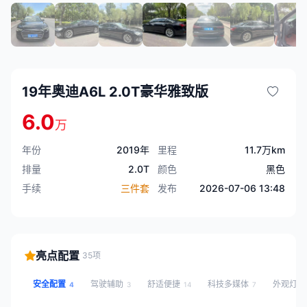
19年奥迪A6L 2.0T豪华雅致版
6.0
万
年份
2019年
里程
11.7万km
排量
2.0T
颜色
黑色
手续
三件套
发布
2026-07-06 13:48
亮点配置
35项
安全配置
驾驶辅助
舒适便捷
科技多媒体
外观灯
4
3
14
7