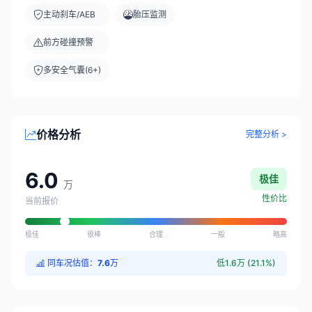
主动刹车/AEB
胎压监测
前方碰撞预警
多安全气囊(6+)
价格分析
完整分析 >
6.0
极佳
万
性价比
当前报价
极佳
很棒
合理
一般
略高
同车况估值：
7.6
万
低1.6万 (21.1%)