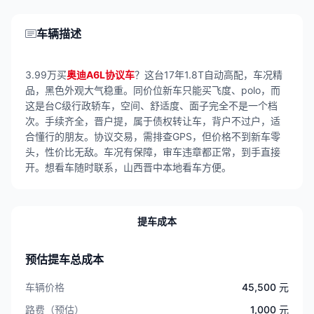
车辆描述
3.99万买
奥迪A6L协议车
？这台17年1.8T自动高配，车况精
品，黑色外观大气稳重。同价位新车只能买飞度、polo，而
这是台C级行政轿车，空间、舒适度、面子完全不是一个档
次。手续齐全，晋户提，属于债权转让车，背户不过户，适
合懂行的朋友。协议交易，需排查GPS，但价格不到新车零
头，性价比无敌。车况有保障，审车违章都正常，到手直接
开。想看车随时联系，山西晋中本地看车方便。
提车成本
预估提车总成本
车辆价格
45,500 元
路费（预估）
1,000 元