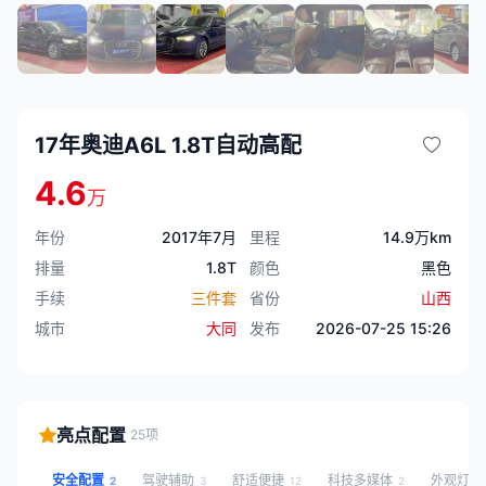
17年奥迪A6L 1.8T自动高配
4.6
万
年份
2017年7月
里程
14.9万km
排量
1.8T
颜色
黑色
手续
三件套
省份
山西
城市
大同
发布
2026-07-25 15:26
亮点配置
25项
安全配置
驾驶辅助
舒适便捷
科技多媒体
外观灯光
2
3
12
2