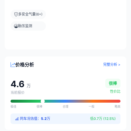
多安全气囊(6+)
胎压监测
价格分析
完整分析 >
4.6
很棒
万
性价比
当前报价
极佳
很棒
合理
一般
略高
同车况估值：
5.2
万
低0.7万 (12.5%)