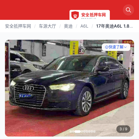
安全抵押车网
/
车源大厅
/
奥迪
/
A6L
/
17年奥迪A6L 1.8T自动高配
快速了解
3
/ 9