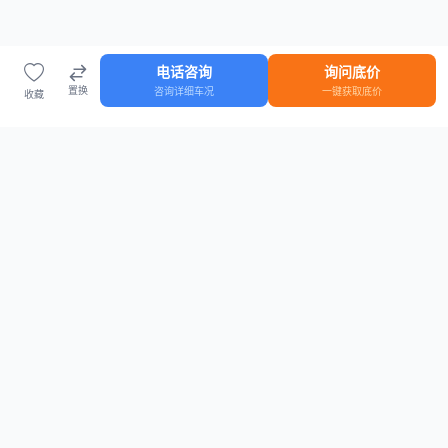
电话咨询
询问底价
置换
咨询详细车况
一键获取底价
收藏
首页
车源
知识
登录
车源浏览
知识指南
安全抵押车网首页
抵押车知识大全
全国抵押车源
抵押车市场数据
抵押车市场分析报告
置换/回收估值工具
关于我们
联系方式
平台介绍
电话：15063795962
隐私政策
微信：cheboshi6789
用户协议
法律声明