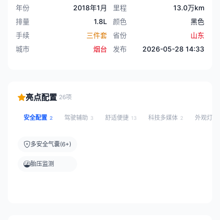
年份
2018年1月
里程
13.0万km
排量
1.8L
颜色
黑色
手续
三件套
省份
山东
城市
烟台
发布
2026-05-28 14:33
亮点配置
26项
安全配置
驾驶辅助
舒适便捷
科技多媒体
外观灯光
2
3
13
2
多安全气囊(6+)
胎压监测