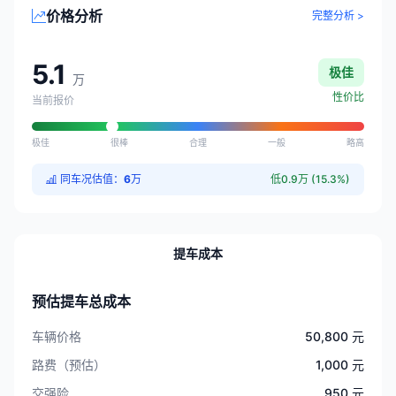
价格分析
完整分析 >
5.1
极佳
万
性价比
当前报价
极佳
很棒
合理
一般
略高
同车况估值：
6
万
低0.9万 (15.3%)
提车成本
预估提车总成本
车辆价格
50,800 元
路费（预估）
1,000 元
交强险
950 元