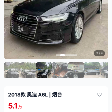
3
/ 9
2018款 奥迪 A6L | 烟台
5.1
万