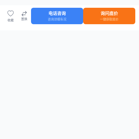
电话咨询
询问底价
置换
咨询详细车况
一键获取底价
收藏
首页
车源
知识
登录
车源浏览
知识指南
安全抵押车网首页
抵押车知识大全
全国抵押车源
抵押车市场数据
抵押车市场分析报告
置换/回收估值工具
关于我们
联系方式
平台介绍
电话：15063795962
隐私政策
微信：cheboshi6789
用户协议
法律声明
安全抵押车网
—
全国低价抵押车源平台
， 为您提供全国一手抵押车源、价格