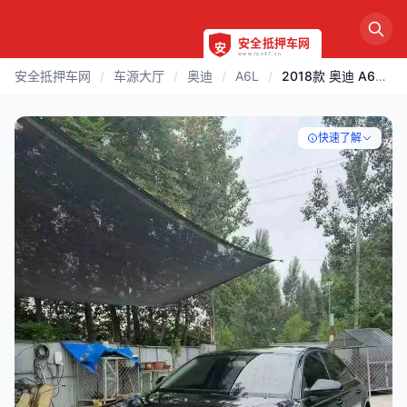
安全抵押车网
/
车源大厅
/
奥迪
/
A6L
/
2018款 奥迪 A6L | 烟台
快速了解