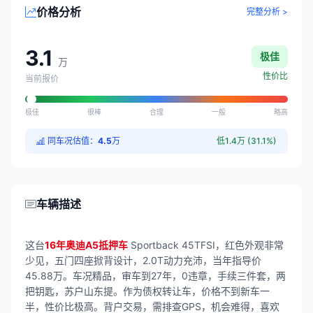
价格分析
完整分析 >
3.1
极佳
万
性价比
当前报价
极佳
很棒
合理
一般
略高
同车况估值：
4.5
万
低1.4万 (31.1%)
车辆描述
这台
16年奥迪A5抵押车
Sportback 45TFSI，红色外观非常
少见，五门四座掀背设计，2.0T动力充沛，当年指导价
45.88万。车况精品，审车到27年，0违章，手续三件套，两
把钥匙，苏户山东提。作为债权转让车，价格不到新车一
半，性价比极高。背户交易，需排查GPS，机会难得，喜欢