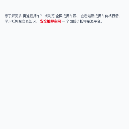
想了解更多
奥迪抵押车
？ 或浏览
全国抵押车源
、 查看
最新抵押车价格行情
、
学习
抵押车交易知识
。
安全抵押车网
—
全国低价抵押车源平台
。