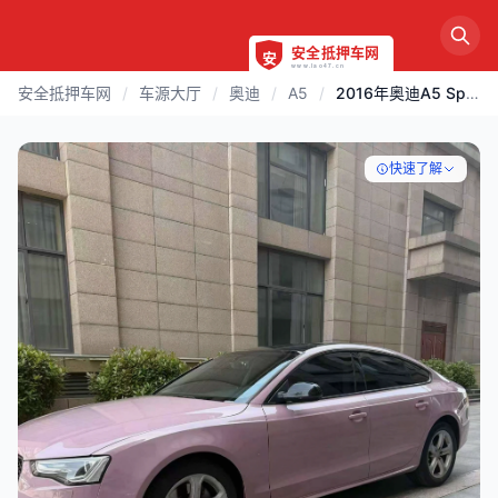
安全抵押车网
/
车源大厅
/
奥迪
/
A5
/
2016年奥迪A5 Sportback 45TFSI
快速了解