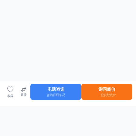
电话咨询
询问底价
置换
咨询详细车况
一键获取底价
收藏
首页
车源
知识
登录
车源浏览
知识指南
安全抵押车网首页
抵押车知识大全
全国抵押车源