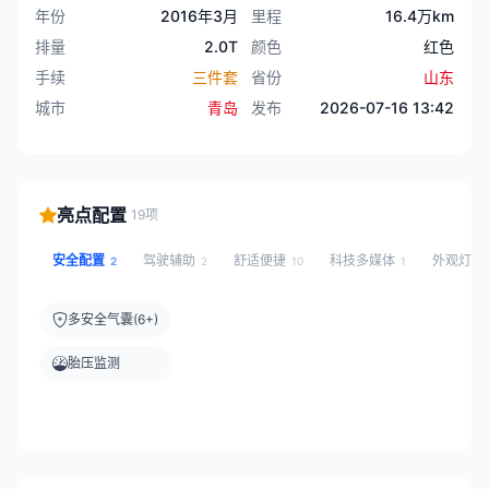
年份
2016年3月
里程
16.4万km
排量
2.0T
颜色
红色
手续
三件套
省份
山东
城市
青岛
发布
2026-07-16 13:42
亮点配置
19项
安全配置
驾驶辅助
舒适便捷
科技多媒体
外观灯光
2
2
10
1
多安全气囊(6+)
胎压监测