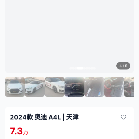
5
/ 9
2024款 奥迪 A4L | 天津
7.3
万