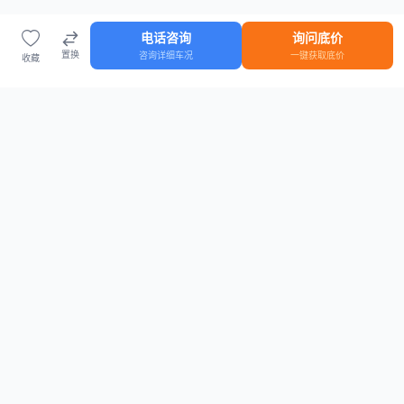
电话咨询
询问底价
置换
咨询详细车况
一键获取底价
收藏
首页
车源
知识
登录
车源浏览
知识指南
安全抵押车网首页
抵押车知识大全
全国抵押车源
抵押车市场数据
抵押车市场分析报告
置换/回收估值工具
关于我们
联系方式
平台介绍
电话：15063795962
隐私政策
微信：cheboshi6789
用户协议
法律声明
安全抵押车网
—
全国低价抵押车源平台
， 为您提供全国一手抵押车源、价格