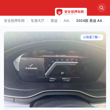
安全抵押车网
/
车源大厅
/
奥迪
/
A4L
/
2024款 奥迪 A4L | 天津
快速了解