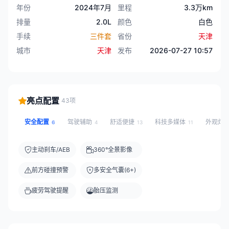
年份
2024年7月
里程
3.3万km
排量
2.0L
颜色
白色
手续
三件套
省份
天津
城市
天津
发布
2026-07-27 10:57
亮点配置
43项
安全配置
驾驶辅助
舒适便捷
科技多媒体
外观灯
6
4
13
11
主动刹车/AEB
360°全景影像
前方碰撞预警
多安全气囊(6+)
疲劳驾驶提醒
胎压监测