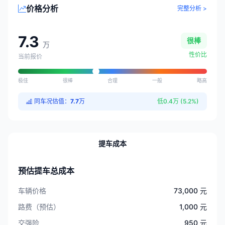
价格分析
完整分析 >
7.3
很棒
万
性价比
当前报价
极佳
很棒
合理
一般
略高
同车况估值：
7.7
万
低0.4万 (5.2%)
提车成本
预估提车总成本
车辆价格
73,000 元
路费（预估）
1,000 元
交强险
950 元