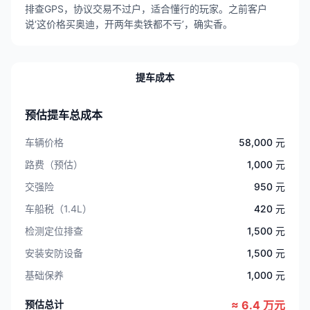
排查GPS，协议交易不过户，适合懂行的玩家。之前客户
说‘这价格买奥迪，开两年卖铁都不亏’，确实香。
提车成本
预估提车总成本
车辆价格
58,000 元
路费（预估）
1,000 元
交强险
950 元
车船税（1.4L）
420 元
检测定位排查
1,500 元
安装安防设备
1,500 元
基础保养
1,000 元
预估总计
≈ 6.4 万元