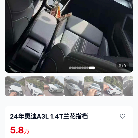
9
/ 9
24年奥迪A3L 1.4T兰花指档
5.8
万