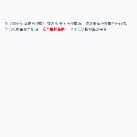
想了解更多
奥迪抵押车
？ 或浏览
全国抵押车源
、 查看
最新抵押车价格行情
、
学习
抵押车交易知识
。
安全抵押车网
—
全国低价抵押车源平台
。