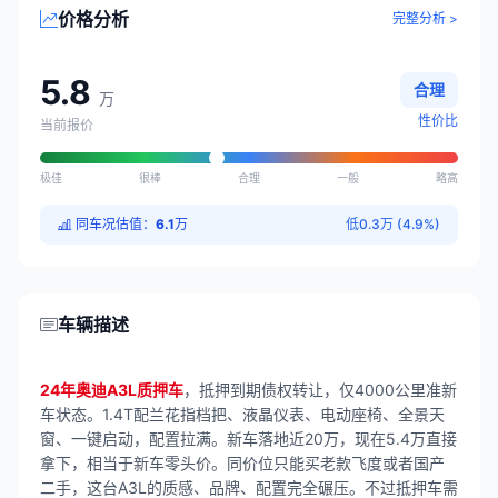
价格分析
完整分析 >
5.8
合理
万
性价比
当前报价
极佳
很棒
合理
一般
略高
同车况估值：
6.1
万
低0.3万 (4.9%)
车辆描述
24年奥迪A3L质押车
，抵押到期债权转让，仅4000公里准新
车状态。1.4T配兰花指档把、液晶仪表、电动座椅、全景天
窗、一键启动，配置拉满。新车落地近20万，现在5.4万直接
拿下，相当于新车零头价。同价位只能买老款飞度或者国产
二手，这台A3L的质感、品牌、配置完全碾压。不过抵押车需