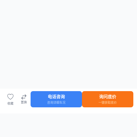
电话咨询
询问底价
置换
咨询详细车况
一键获取底价
收藏
首页
车源
知识
登录
车源浏览
知识指南
安全抵押车网首页
抵押车知识大全