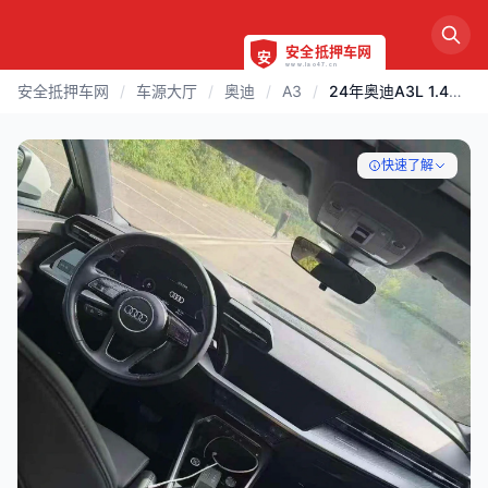
安全抵押车网
/
车源大厅
/
奥迪
/
A3
/
24年奥迪A3L 1.4T兰花指档
快速了解