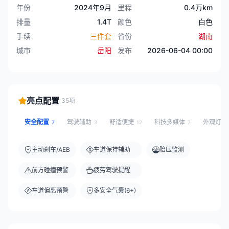
年份
2024年9月
里程
0.4万km
排量
1.4T
颜色
白色
手续
三件套
省份
湖南
城市
岳阳
发布
2026-06-04 00:00
亮点配置
35项
安全配置
驾驶辅助
舒适便捷
科技多媒体
外观灯光
7
3
12
7
主动刹车/AEB
车道保持辅助
胎压监测
前方碰撞预警
疲劳驾驶提醒
车道偏离预警
多安全气囊(6+)